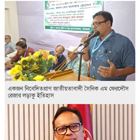
একজন নিবেদিতপ্রাণ জাতীয়তাবাদী সৈনিক এম ফেরদৌস
রেজার লড়াকু ইতিহাস