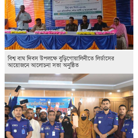
বিশ্ব বাঘ দিবস উপলক্ষে বুড়িগোয়ালিনীতে লির্ডাসের
আয়োজনে আলোচনা সভা অনুষ্ঠিত