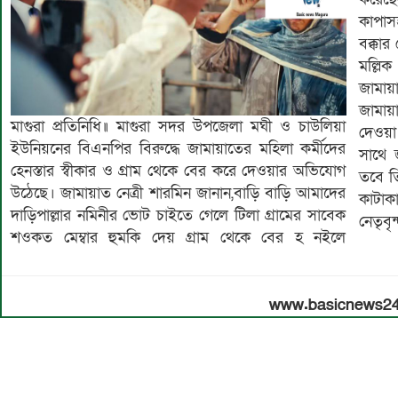
কাপাস
বক্কার 
মল্লি
জামায়
জামায়
মাগুরা প্রতিনিধি॥ মাগুরা সদর উপজেলা মঘী ও চাউলিয়া
দেওয়া
ইউনিয়নের বিএনপির বিরুদ্ধে জামায়াতের মহিলা কর্মীদের
সাথে 
হেনস্তার স্বীকার ও গ্রাম থেকে বের করে দেওয়ার অভিযোগ
তবে ত
উঠেছে। জামায়াত নেত্রী শারমিন জানান,বাড়ি বাড়ি আমাদের
কাটাক
দাড়িপাল্লার নমিনীর ভোট চাইতে গেলে টিলা গ্রামের সাবেক
নেতৃবৃ
শওকত মেম্বার হুমকি দেয় গ্রাম থেকে বের হ নইলে
www.basicnews2