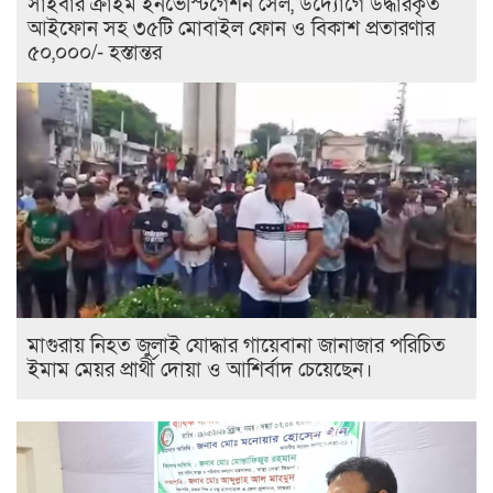
সাইবার ক্রাইম ইনভেস্টিগেশন সেল, উদ্যোগে উদ্ধারকৃত
আইফোন সহ ৩৫টি মোবাইল ফোন ও বিকাশ প্রতারণার
৫০,০০০/- হস্তান্তর
মাগুরায় নিহত জুলাই যোদ্ধার গায়েবানা জানাজার পরিচিত
ইমাম মেয়র প্রার্থী দোয়া ও আশির্বাদ চেয়েছেন।