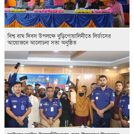
বিশ্ব বাঘ দিবস উপলক্ষে বুড়িগোয়ালিনীতে লির্ডাসের
আয়োজনে আলোচনা সভা অনুষ্ঠিত