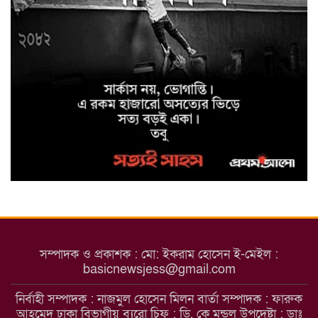
সাইবার ক্রাইম ইনভেস্টিগেশন সেল,
উদ্যোগে উদ্ধারকৃত আইফোন সহ
৩৫টি মোবাইল ফোন ও বিকাশ
প্রতারণার ৫০,০০০/- হস্তান্তর
মাগুরা জেলা পুলিশ সুপারের উদ্যোগে
ফরিদপুর জেলার কামারখালী টোল
প্লাজা এলাকা থেকে নিখোঁজ শিশু
আয়েশা নূর উদ্ধার
মাগুরায় উন্নত জাতের গাভী পালনে
সমবায়ের আবর্তক ঋণ বিতরণ
অনুষ্ঠান
সম্পাদক ও প্রকাশক : মো: ইকরাম হোসেন ই-মেইল :
মাগুরা মঘী ইউনিয়নের পদক পাওয়া
basicnewsjess@gmail.com
শিক্ষার্থীকে শিবিরের উপহার
নির্বাহী সম্পাদক : নাজমুল হোসেন মিলন বার্তা সম্পাদক : ফারুক
আহমেদ ঢাকা বিভাগীয় ব্যুরো চিফ : ডি. কে মন্ডল উপদেষ্টা : ডাঃ