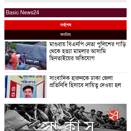
Basic News24
সর্বশেষ
জনপ্রিয়
মাগুরায় বিএনপি নেতা পুলিশের গাড়ি
থেকে হত্যা মামলার আসামি
ছিনতাইয়ের অভিযোগ
সাংবাদিক হারুনকে ঢাকা জেলা
প্রতিনিধি হিসাবে দায়িত্ব দেওয়া হল
বিশ্ব বাঘ দিবস উপলক্ষে
বুড়িগোয়ালিনীতে লির্ডাসের
আয়োজনে আলোচনা সভা অনুষ্ঠিত