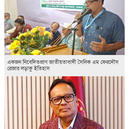
একজন নিবেদিতপ্রাণ জাতীয়তাবাদী সৈনিক এম ফেরদৌস
রেজার লড়াকু ইতিহাস