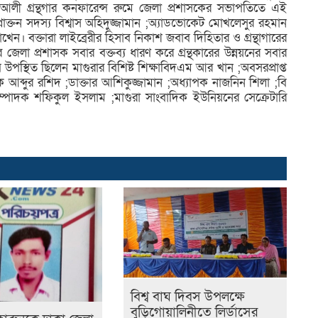
লী গ্রন্থগার কনফারেন্স রুমে জেলা প্রশাসকের সভাপতিতে এই
ে প্রাক্তন সদস্য বিশ্বাস অহিদুজ্জামান ;অ্যাডভোকেট মোখলেসুর রহমান
েন। বক্তারা লাইব্রেরীর হিসাব নিকাশ জবাব দিহিতার ও গ্রন্থাগারের
জেলা প্রশাসক সবার বক্তব্য ধারণ করে গ্রন্থকারের উন্নয়নের সবার
স্থিত ছিলেন মাগুরার বিশিষ্ট শিক্ষাবিদএম আর খান ;অবসরপ্রাপ্ত
 আব্দুর রশিদ ;ডাক্তার আশিকুজ্জামান ;অধ্যাপক নাজনিন শিলা ;বি
্পাদক শফিকুল ইসলাম ;মাগুরা সাংবাদিক ইউনিয়নের সেক্রেটারি
বিশ্ব বাঘ দিবস উপলক্ষে
বুড়িগোয়ালিনীতে লির্ডাসের