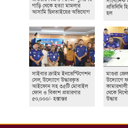
সাংবাদিক 
গাড়ি থেকে হত্যা মামলার
প্রতিনিধি হ
আসামি ছিনতাইয়ের অভিযোগ
হল
সাইবার ক্রাইম ইনভেস্টিগেশন
মাগুরা জেল
সেল, উদ্যোগে উদ্ধারকৃত
উদ্যোগে ফ
আইফোন সহ ৩৫টি মোবাইল
কামারখালী
ফোন ও বিকাশ প্রতারণার
থেকে নিখোঁ
৫০,০০০/- হস্তান্তর
উদ্ধার