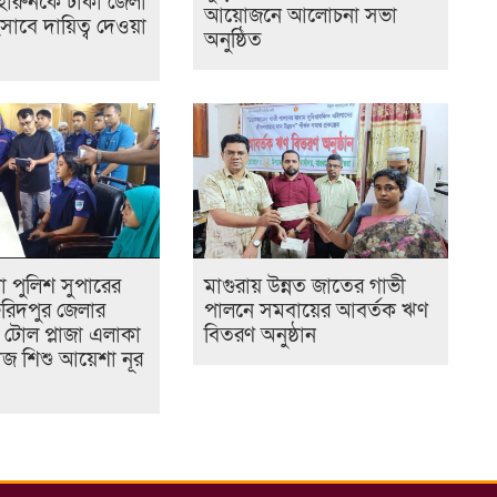
হারুনকে ঢাকা জেলা
আয়োজনে আলোচনা সভা
িসাবে দায়িত্ব দেওয়া
অনুষ্ঠিত
া পুলিশ সুপারের
মাগুরায় উন্নত জাতের গাভী
রিদপুর জেলার
পালনে সমবায়ের আবর্তক ঋণ
 টোল প্লাজা এলাকা
বিতরণ অনুষ্ঠান
জ শিশু আয়েশা নূর