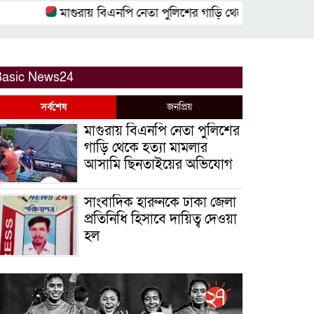
মাগুরায় বিএনপি নেতা পুলিশের গাড়ি থেকে হত্যা মামলার আস
Basic News24
সর্বশেষ
জনপ্রিয়
মাগুরায় বিএনপি নেতা পুলিশের
গাড়ি থেকে হত্যা মামলার
আসামি ছিনতাইয়ের অভিযোগ
সাংবাদিক হারুনকে ঢাকা জেলা
প্রতিনিধি হিসাবে দায়িত্ব দেওয়া
হল
বিশ্ব বাঘ দিবস উপলক্ষে
বুড়িগোয়ালিনীতে লির্ডাসের
আয়োজনে আলোচনা সভা