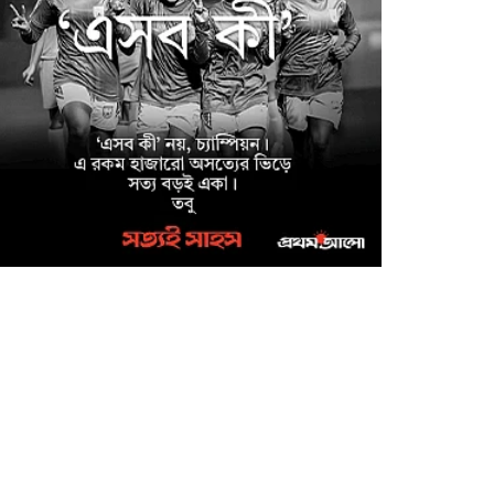
অনুষ্ঠিত
সাইবার ক্রাইম ইনভেস্টিগেশন
সেল, উদ্যোগে উদ্ধারকৃত
আইফোন সহ ৩৫টি মোবাইল
ফোন ও বিকাশ প্রতারণার
০,০০০/- হস্তান্তর
মাগুরা জেলা পুলিশ সুপারের
উদ্যোগে ফরিদপুর জেলার
কামারখালী টোল প্লাজা এলাকা
থেকে নিখোঁজ শিশু আয়েশা নূর
্ধার
মাগুরায় উন্নত জাতের গাভী
পালনে সমবায়ের আবর্তক ঋণ
বিতরণ অনুষ্ঠান
মাগুরা মঘী ইউনিয়নের পদক
পাওয়া শিক্ষার্থীকে শিবিরের