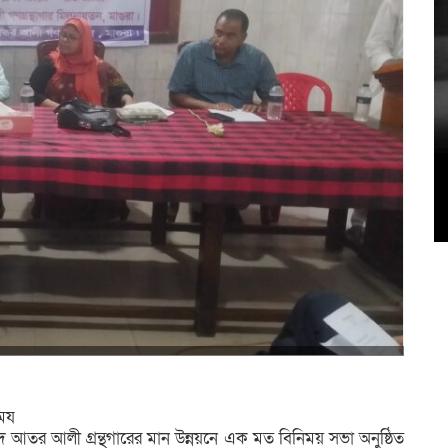
৫
উদ
িময
সৈয়দ আতর আলী গ্রন্থগারের মান উন্নয়নে এক মত বিনিময় সভা অনুষ্ঠিত