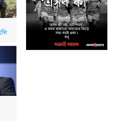
মাগুরা জেলা পুলিশ সুপারের
উদ্যোগে ফরিদপুর জেলার
কামারখালী টোল প্লাজা
এলাকা থেকে নিখোঁজ শিশু আয়েশা নূর উদ্ধার
েলি
মাগুরায় উন্নত জাতের গাভী
পালনে সমবায়ের আবর্তক
ঋণ বিতরণ অনুষ্ঠান
মাগুরা মঘী ইউনিয়নের পদক
পাওয়া শিক্ষার্থীকে শিবিরের
উপহার
মাগুরা শত্রুজিৎপুর
মহাশ্মশান আশ্রমের
রথযাত্রার শুভ উদ্বোধন
করলেন সংস্কৃতি মন্ত্রী এ্যাডভোকেট নিতাই রায়
চৌধুরী
ভিন্ন কুলে ভিন্ন জগত, পাব
কি আমি তারে?