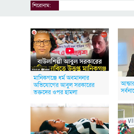
শিরোনাম:
মানিকগঞ্জে ধর্ম অবমাননার
আন্ডার
অভিযোগের আবুল সরকারের
সর্বন
ভক্তদের ওপর হামলা