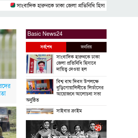
সাংবাদিক হারুনকে ঢাকা জেলা প্রতিনিধি হিসাবে দায়িত্ব দেওয়া হল
Basic News24
সর্বশেষ
জনপ্রিয়
সাংবাদিক হারুনকে ঢাকা
জেলা প্রতিনিধি হিসাবে
দায়িত্ব দেওয়া হল
বিশ্ব বাঘ দিবস উপলক্ষে
ারদের
বুড়িগোয়ালিনীতে লির্ডাসের
মতো
আয়োজনে আলোচনা সভা
অনুষ্ঠিত
সাইবার ক্রাইম
ইনভেস্টিগেশন সেল,
উদ্যোগে উদ্ধারকৃত
আইফোন সহ ৩৫টি মোবাইল ফোন ও বিকাশ
প্রতারণার ৫০,০০০/- হস্তান্তর