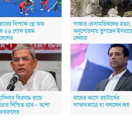
তানের বিপক্ষে প্লে অফ
গাজার বেসামরিকদের হত্যা,
জে ২৬ গোল হজম
অনুশোচনায় ভুগছেন ইসরায়
াদেশের
সেনারা
াসিনার বিরুদ্ধে রায়ে
রায়ের আগে রয়টার্সের
বিচার নিশ্চিত হবে— আশা
সাক্ষাৎকারে যা বললেন জয়
া ফখরুলের