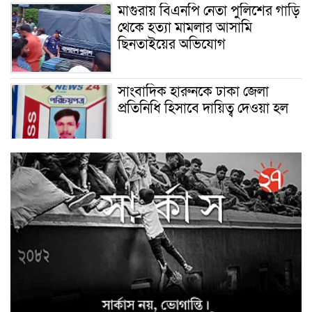
মাগুরায় বিএনপি নেতা পুলিশের গাড়ি
থেকে হত্যা মামলার আসামি
ছিনতাইয়ের অভিযোগ
সাংবাদিক হারুনকে ঢাকা জেলা
প্রতিনিধি হিসাবে দায়িত্ব দেওয়া হল
বিশ্ব বাঘ দিবস উপলক্ষে
বুড়িগোয়ালিনীতে লির্ডাসের
আয়োজনে আলোচনা সভা অনুষ্ঠিত
সাইবার ক্রাইম ইনভেস্টিগেশন সেল,
উদ্যোগে উদ্ধারকৃত আইফোন সহ
৩৫টি মোবাইল ফোন ও বিকাশ
প্রতারণার ৫০,০০০/- হস্তান্তর