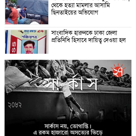
থেকে হত্যা মামলার আসামি
ছিনতাইয়ের অভিযোগ
সাংবাদিক হারুনকে ঢাকা জেলা
প্রতিনিধি হিসাবে দায়িত্ব দেওয়া হল
বিশ্ব বাঘ দিবস উপলক্ষে
বুড়িগোয়ালিনীতে লির্ডাসের
আয়োজনে আলোচনা সভা অনুষ্ঠিত
সাইবার ক্রাইম ইনভেস্টিগেশন সেল,
উদ্যোগে উদ্ধারকৃত আইফোন সহ
৩৫টি মোবাইল ফোন ও বিকাশ
প্রতারণার ৫০,০০০/- হস্তান্তর
মাগুরা জেলা পুলিশ সুপারের উদ্যোগে