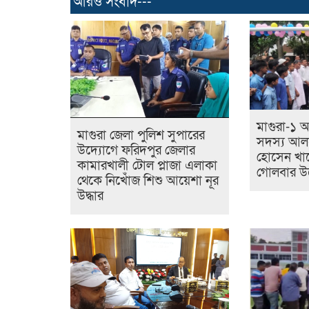
আরও সংবাদ---
মাগুরা-১
মাগুরা জেলা পুলিশ সুপারের
সদস্য আলহ
উদ্যোগে ফরিদপুর জেলার
হোসেন খানে
কামারখালী টোল প্লাজা এলাকা
গোলবার উদ
থেকে নিখোঁজ শিশু আয়েশা নূর
উদ্ধার