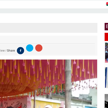
মাগু
View
/
Share