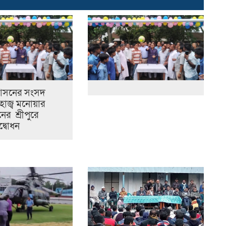
 আসনের সংসদ
াজ্ব মনোয়ার
র শ্রীপুরে
্বোধন