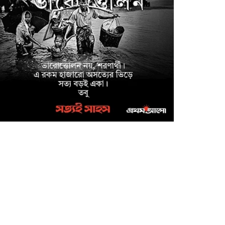
অনুষ্ঠিত
সাইবার ক্রাইম ইনভেস্টিগেশন
সেল, উদ্যোগে উদ্ধারকৃত
আইফোন সহ ৩৫টি মোবাইল
ফোন ও বিকাশ প্রতারণার
০,০০০/- হস্তান্তর
মাগুরা জেলা পুলিশ সুপারের
উদ্যোগে ফরিদপুর জেলার
কামারখালী টোল প্লাজা এলাকা
থেকে নিখোঁজ শিশু আয়েশা নূর
্ধার
মাগুরায় উন্নত জাতের গাভী
পালনে সমবায়ের আবর্তক ঋণ
বিতরণ অনুষ্ঠান
মাগুরা মঘী ইউনিয়নের পদক
পাওয়া শিক্ষার্থীকে শিবিরের