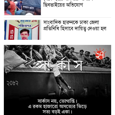
ছিনতাইয়ের অভিযোগ
সাংবাদিক হারুনকে ঢাকা জেলা
প্রতিনিধি হিসাবে দায়িত্ব দেওয়া হল
বিশ্ব বাঘ দিবস উপলক্ষে
বুড়িগোয়ালিনীতে লির্ডাসের
আয়োজনে আলোচনা সভা অনুষ্ঠিত
সাইবার ক্রাইম ইনভেস্টিগেশন সেল,
উদ্যোগে উদ্ধারকৃত আইফোন সহ
৩৫টি মোবাইল ফোন ও বিকাশ
প্রতারণার ৫০,০০০/- হস্তান্তর
মাগুরা জেলা পুলিশ সুপারের উদ্যোগে
ফরিদপুর জেলার কামারখালী টোল