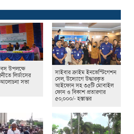
দিবস উপলক্ষে
সাইবার ক্রাইম ইনভেস্টিগেশন
নীতে লির্ডাসের
সেল, উদ্যোগে উদ্ধারকৃত
আলোচনা সভা
আইফোন সহ ৩৫টি মোবাইল
ফোন ও বিকাশ প্রতারণার
৫০,০০০/- হস্তান্তর