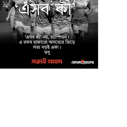
অনুষ্ঠিত
সাইবার ক্রাইম ইনভেস্টিগেশন
সেল, উদ্যোগে উদ্ধারকৃত
আইফোন সহ ৩৫টি মোবাইল
ফোন ও বিকাশ প্রতারণার
০,০০০/- হস্তান্তর
মাগুরা জেলা পুলিশ সুপারের
উদ্যোগে ফরিদপুর জেলার
কামারখালী টোল প্লাজা এলাকা
থেকে নিখোঁজ শিশু আয়েশা নূর
্ধার
মাগুরায় উন্নত জাতের গাভী
পালনে সমবায়ের আবর্তক ঋণ
বিতরণ অনুষ্ঠান
মাগুরা মঘী ইউনিয়নের পদক
পাওয়া শিক্ষার্থীকে শিবিরের