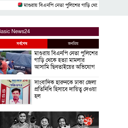
মাগুরায় বিএনপি নেতা পুলিশের গাড়ি থেকে হত্যা মামলার আস
Basic News24
সর্বশেষ
জনপ্রিয়
মাগুরায় বিএনপি নেতা পুলিশের
গাড়ি থেকে হত্যা মামলার
আসামি ছিনতাইয়ের অভিযোগ
সাংবাদিক হারুনকে ঢাকা জেলা
প্রতিনিধি হিসাবে দায়িত্ব দেওয়া
হল
বিশ্ব বাঘ দিবস উপলক্ষে
বুড়িগোয়ালিনীতে লির্ডাসের
আয়োজনে আলোচনা সভা