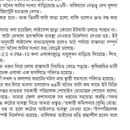
বৈধ ভাটার সংখ্যা দাঁড়িয়েছে ৯৬টি। অভিযানে নেতৃত্ব দেন খুলনা
াজিস্ট্রেট মমতাজ বেগম।
ধ করা হবে। আজ তিনটি ভাটা ভাঙা হলো, বাকি গুলোও দ্রুত বন্ধ করা
েশনায় বলা হয়েছিল, লাইসেন্স ছাড়া কোনো ইটভাটা চলতে পারবে না।
 ভাটা দেখলে তাৎক্ষণিক ব্যবস্থা নেওয়ার নির্দেশনা দেওয়া হয়। ইট
যায়ী লাইসেন্স বাধ্যতামূলক হলেও মাঠ পর্যায়ে বাস্তবতা সম্পূর্ণ
োগে অবৈধ ভাটার সংখ্যা বরং বেড়েই চলেছে।
M–2.5 ও PM–10 কণা এলাকাজুড়ে বায়ুদূষণ বাড়িয়ে দিয়েছে। শিশু,
ছে।
িক্ত ওজন নিয়ে চলায় রাস্তাঘাট নিয়মিত ভেঙে পড়ছে। কৃষিজমির মাটি
ে, অনেক এলাকা এক ফসলিতে পরিণত হয়েছে।
নদী দখল ও জলাশয় ভরাটের ঘটনা প্রায় স্থায়ী সমস্যায় পরিণত হয়েছে।
ে কর দিয়ে ব্যবসা চালালেও ৯৯টি অবৈধ ভাটা কম দামে ইট বিক্রি
প্তর মাগুরার সহকারী পরিচালক শোয়াইব মোহাম্মদ শোয়েব বলেন,
ি করছে। আমরা জেলা প্রশাসনকে সব ধরনের সহায়তা করছি।”সদর
 কঠোর ব্যবস্থা নিতে আমরা প্রস্তুত।”হকারী কমিশনার (ভূমি) মোছা.
বন্ধ না হলে কঠোর আইনগত ব্যবস্থা নেওয়া হবে।”উপপরিচালক
ষ্ট নির্দেশনা রয়েছে। মালিকরা আইনের প্রতি শ্রদ্ধাশীল হবেন বলে