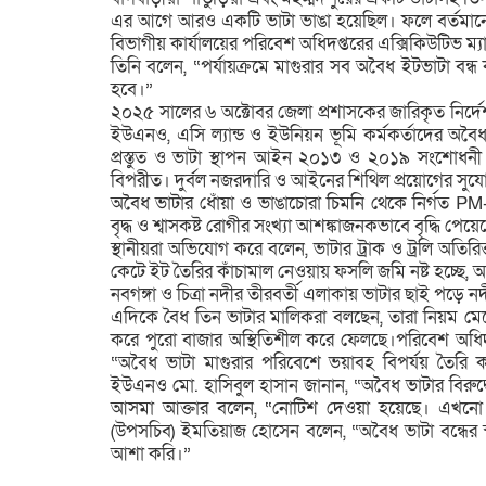
এর আগে আরও একটি ভাটা ভাঙা হয়েছিল। ফলে বর্তমানে অ
বিভাগীয় কার্যালয়ের পরিবেশ অধিদপ্তরের এক্সিকিউটিভ ম্য
তিনি বলেন, “পর্যায়ক্রমে মাগুরার সব অবৈধ ইটভাটা বন্
হবে।”
২০২৫ সালের ৬ অক্টোবর জেলা প্রশাসকের জারিকৃত নির্দ
ইউএনও, এসি ল্যান্ড ও ইউনিয়ন ভূমি কর্মকর্তাদের অবৈধ
প্রস্তুত ও ভাটা স্থাপন আইন ২০১৩ ও ২০১৯ সংশোধনী অনু
বিপরীত। দুর্বল নজরদারি ও আইনের শিথিল প্রয়োগের সুয
অবৈধ ভাটার ধোঁয়া ও ভাঙাচোরা চিমনি থেকে নির্গত P
বৃদ্ধ ও শ্বাসকষ্ট রোগীর সংখ্যা আশঙ্কাজনকভাবে বৃদ্ধি পেয়ে
স্থানীয়রা অভিযোগ করে বলেন, ভাটার ট্রাক ও ট্রলি অতির
কেটে ইট তৈরির কাঁচামাল নেওয়ায় ফসলি জমি নষ্ট হচ্ছ
নবগঙ্গা ও চিত্রা নদীর তীরবর্তী এলাকায় ভাটার ছাই পড়ে 
এদিকে বৈধ তিন ভাটার মালিকরা বলছেন, তারা নিয়ম মেন
করে পুরো বাজার অস্থিতিশীল করে ফেলছে।পরিবেশ অধিদ
“অবৈধ ভাটা মাগুরার পরিবেশে ভয়াবহ বিপর্যয় তৈর
ইউএনও মো. হাসিবুল হাসান জানান, “অবৈধ ভাটার বিরুদ্ধে
আসমা আক্তার বলেন, “নোটিশ দেওয়া হয়েছে। এখনো 
(উপসচিব) ইমতিয়াজ হোসেন বলেন, “অবৈধ ভাটা বন্ধের স্প
আশা করি।”