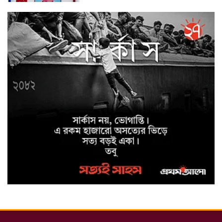
বিশ্ব বাঘ দিবস উপলক্ষে
বুড়িগোয়ালিনীতে লির্ডাসের
আয়োজনে আলোচনা সভা অনুষ্ঠিত
সাইবার ক্রাইম ইনভেস্টিগেশন সেল,
উদ্যোগে উদ্ধারকৃত আইফোন সহ
৩৫টি মোবাইল ফোন ও বিকাশ
প্রতারণার ৫০,০০০/- হস্তান্তর
মাগুরা জেলা পুলিশ সুপারের উদ্যোগে
ফরিদপুর জেলার কামারখালী টোল
প্লাজা এলাকা থেকে নিখোঁজ শিশু
আয়েশা নূর উদ্ধার
মাগুরায় উন্নত জাতের গাভী পালনে
সমবায়ের আবর্তক ঋণ বিতরণ
অনুষ্ঠান