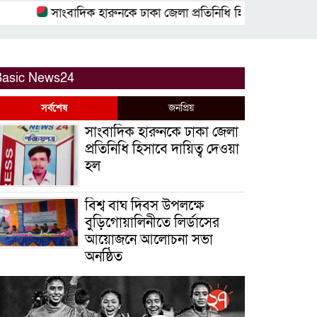
সাংবাদিক হারুনকে ঢাকা জেলা প্রতিনিধি হিসাবে দায়িত্ব দেওয়া হল
Basic News24
সর্বশেষ
জনপ্রিয়
সাংবাদিক হারুনকে ঢাকা জেলা
প্রতিনিধি হিসাবে দায়িত্ব দেওয়া
হল
বিশ্ব বাঘ দিবস উপলক্ষে
বুড়িগোয়ালিনীতে লির্ডাসের
আয়োজনে আলোচনা সভা
অনুষ্ঠিত
সাইবার ক্রাইম ইনভেস্টিগেশন
সেল, উদ্যোগে উদ্ধারকৃত