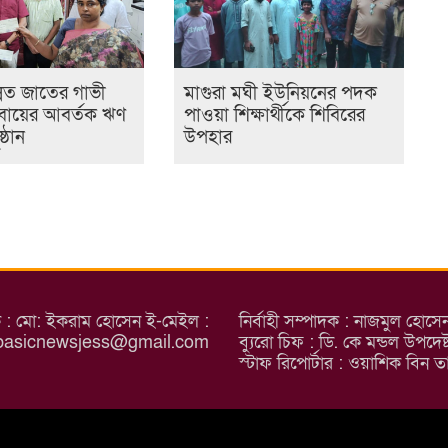
্নত জাতের গাভী
মাগুরা মঘী ইউনিয়নের পদক
বায়ের আবর্তক ঋণ
পাওয়া শিক্ষার্থীকে শিবিরের
্ঠান
উপহার
ক : মো: ইকরাম হোসেন ই-মেইল :
নির্বাহী সম্পাদক : নাজমুল হোস
basicnewsjess@gmail.com
ব্যুরো চিফ : ডি. কে মন্ডল উপদ
স্টাফ রিপোর্টার : ওয়াশিক ব