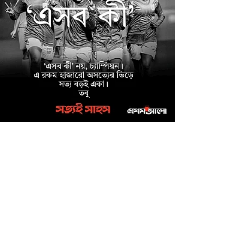
আইফোন সহ ৩৫টি মোবাইল
ফোন ও বিকাশ প্রতারণার
০,০০০/- হস্তান্তর
মাগুরা জেলা পুলিশ সুপারের
উদ্যোগে ফরিদপুর জেলার
কামারখালী টোল প্লাজা এলাকা
থেকে নিখোঁজ শিশু আয়েশা নূর
্ধার
মাগুরায় উন্নত জাতের গাভী
পালনে সমবায়ের আবর্তক ঋণ
বিতরণ অনুষ্ঠান
মাগুরা মঘী ইউনিয়নের পদক
পাওয়া শিক্ষার্থীকে শিবিরের
উপহার
মাগুরা শত্রুজিৎপুর মহাশ্মশান
আশ্রমের রথযাত্রার শুভ উদ্বোধন