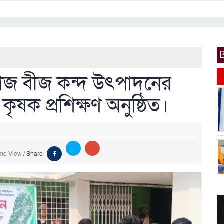
েঁয়াজ বীজ কন্দ উৎপাদনের
 কৃষক প্রশিক্ষণ অনুষ্ঠিত।
ime View
/
Share