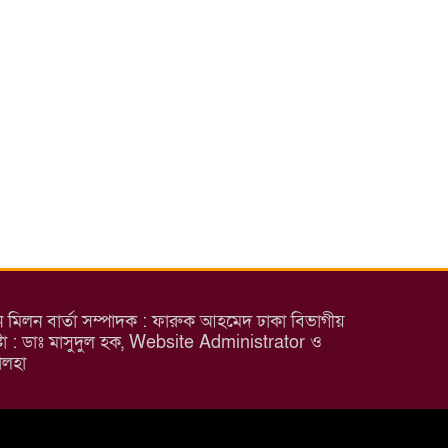
েন মিলন বার্তা সম্পাদক : ফারুক আহমেদ ঢাকা বিভাগীয়
েষ্টা : ডাঃ মাসুদুল হক, Website Administrator ও
িন তালহা