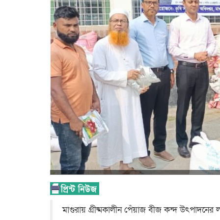
মাগুরায় গ্রীষ্মকালীন পেঁয়াজ বীজ কন্দ উৎপাদনের লক্