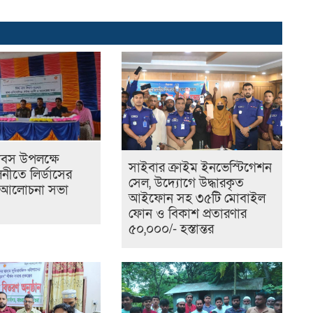
দিবস উপলক্ষে
সাইবার ক্রাইম ইনভেস্টিগেশন
নীতে লির্ডাসের
সেল, উদ্যোগে উদ্ধারকৃত
আলোচনা সভা
আইফোন সহ ৩৫টি মোবাইল
ফোন ও বিকাশ প্রতারণার
৫০,০০০/- হস্তান্তর