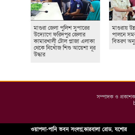
মাগুরা জেলা পুলিশ সুপারের
মাগুরায় উন
উদ্যোগে ফরিদপুর জেলার
পালনে সম
কামারখালী টোল প্লাজা এলাকা
বিতরণ অনুষ
থেকে নিখোঁজ শিশু আয়েশা নূর
উদ্ধার
সম্পাদক ও প্রকাশ
ওয়াপদা-পানি ভবন সংলগ্ন,কারবালা রোড, যশোর