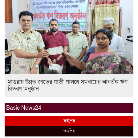
মাগুরায় উন্নত জাতের গাভী পালনে সমবায়ের আবর্তক ঋণ
বিতরণ অনুষ্ঠান
Basic News24
সর্বশেষ
জনপ্রিয়