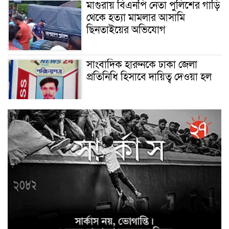
মাগুরায় বিএনপি নেতা পুলিশের গাড়ি
থেকে হত্যা মামলার আসামি
ছিনতাইয়ের অভিযোগ
সাংবাদিক হারুনকে ঢাকা জেলা
প্রতিনিধি হিসাবে দায়িত্ব দেওয়া হল
বিশ্ব বাঘ দিবস উপলক্ষে
বুড়িগোয়ালিনীতে লির্ডাসের
আয়োজনে আলোচনা সভা অনুষ্ঠিত
সাইবার ক্রাইম ইনভেস্টিগেশন সেল,
উদ্যোগে উদ্ধারকৃত আইফোন সহ
৩৫টি মোবাইল ফোন ও বিকাশ
প্রতারণার ৫০,০০০/- হস্তান্তর