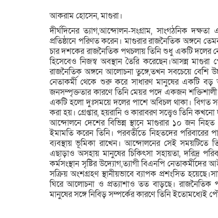
আকরাম হোসেন, মাগুরা।
দীর্ঘদিনের ত্যাগ,আন্দোলন-সংগ্রাম, সাংগঠনিক দক্ষত
প্রতিষ্ঠানে পরিণত করেন। মাগুরার রাজনৈতিক অঙ্গনে তে
চার দশকের রাজনৈতিক পথচলায় তিনি শুধু একটি দলের নে
হিসেবেও নিজস্ব অবস্থান তৈরি করেছেন।আসন্ন মাগুরা পৌর
রাজনৈতিক অঙ্গনে আলোচনা তুঙ্গে,তখন সবচেয়ে বেশি উচ্
নেতাকর্মী থেকে শুরু করে সাধারণ মানুষের একটি বড় অ
জনসম্পৃক্ততার কারণে তিনি মেয়র পদে একজন শক্তিশালী ও
একটি হলো দুঃসময়ে দলের পাশে অবিচল থাকা। বিগত সর
করা হয়। গ্রেপ্তার, হয়রানি ও কারাবরণ সত্ত্বেও তিনি কখনো
আন্দোলনে দেশের বিভিন্ন স্থানে মাগুরার ১০ জন নিহ
ইমামতি করেন তিনি। পরবর্তীতে নিহতদের পরিবারের পা
ব্যবস্থায় ভূমিকা রাখেন। আন্দোলনের সেই সময়টিতে তি
এছাড়াও অসহায় মানুষের চিকিৎসা সহায়তা, দরিদ্র পরিবারে
কর্মসংস্থান সৃষ্টির উদ্যোগ,ত্যাগী বিএনপি নেতাকর্মীদের 
সক্রিয় অংশগ্রহণ স্থানীয়ভাবে ব্যাপক প্রশংসিত হয়েছে।
ঘিরে আলোচনা ও প্রত্যাশাও তত বাড়ছে। রাজনৈতিক পর্
মানুষের সঙ্গে নিবিড় সম্পর্কের কারণে তিনি ইতোমধ্যেই প