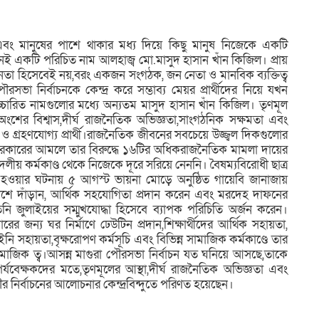
া এবং মানুষের পাশে থাকার মধ্য দিয়ে কিছু মানুষ নিজেকে একটি
মনই একটি পরিচিত নাম আলহাজ্ব মো.মাসুদ হাসান খাঁন কিজিল। প্রায়
তা হিসেবেই নয়,বরং একজন সংগঠক, জন নেতা ও মানবিক ব্যক্তিত্ব
সভা নির্বাচনকে কেন্দ্র করে সম্ভাব্য মেয়র প্রার্থীদের নিয়ে যখন
চারিত নামগুলোর মধ্যে অন্যতম মাসুদ হাসান খাঁন কিজিল। তৃণমূল
ংশের বিশ্বাস,দীর্ঘ রাজনৈতিক অভিজ্ঞতা,সাংগঠনিক সক্ষমতা এবং
 গ্রহণযোগ্য প্রার্থী।রাজনৈতিক জীবনের সবচেয়ে উজ্জ্বল দিকগুলোর
কারের আমলে তার বিরুদ্ধে ১৬টির অধিকরাজনৈতিক মামলা দায়ের
 দলীয় কর্মকাণ্ড থেকে নিজেকে দূরে সরিয়ে নেননি। বৈষম্যবিরোধী ছাত্র
ত হওয়ার ঘটনায় ৫ আগস্ট ভায়না মোড়ে অনুষ্ঠিত গায়েবি জানাজায়
শে দাঁড়ান, আর্থিক সহযোগিতা প্রদান করেন এবং মরদেহ দাফনের
নি জুলাইয়ের সম্মুখযোদ্ধা হিসেবে ব্যাপক পরিচিতি অর্জন করেন।
র জন্য ঘর নির্মাণে ঢেউটিন প্রদান,শিক্ষার্থীদের আর্থিক সহায়তা,
আইনি সহায়তা,বৃক্ষরোপণ কর্মসূচি এবং বিভিন্ন সামাজিক কর্মকাণ্ডে তার
সামাজিক ত্ব।আসন্ন মাগুরা পৌরসভা নির্বাচন যত ঘনিয়ে আসছে,তাকে
যবেক্ষকদের মতে,তৃণমূলের আস্থা,দীর্ঘ রাজনৈতিক অভিজ্ঞতা এবং
ৌর নির্বাচনের আলোচনার কেন্দ্রবিন্দুতে পরিণত হয়েছেন।