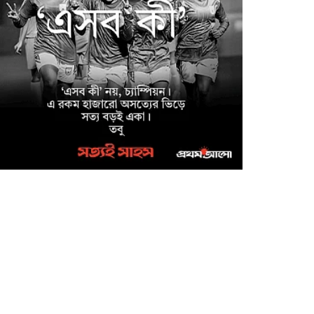
অনুষ্ঠিত
সাইবার ক্রাইম ইনভেস্টিগেশন
সেল, উদ্যোগে উদ্ধারকৃত
আইফোন সহ ৩৫টি মোবাইল
ফোন ও বিকাশ প্রতারণার
০,০০০/- হস্তান্তর
মাগুরা জেলা পুলিশ সুপারের
উদ্যোগে ফরিদপুর জেলার
কামারখালী টোল প্লাজা এলাকা
থেকে নিখোঁজ শিশু আয়েশা নূর
্ধার
মাগুরায় উন্নত জাতের গাভী
পালনে সমবায়ের আবর্তক ঋণ
বিতরণ অনুষ্ঠান
মাগুরা মঘী ইউনিয়নের পদক
পাওয়া শিক্ষার্থীকে শিবিরের