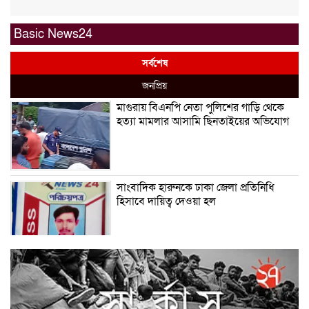
Basic News24
সর্বশেষ
জনপ্রিয়
মাগুরায় বিএনপি নেতা পুলিশের গাড়ি থেকে
হত্যা মামলার আসামি ছিনতাইয়ের অভিযোগ
সাংবাদিক হারুনকে ঢাকা জেলা প্রতিনিধি
হিসাবে দায়িত্ব দেওয়া হল
বিশ্ব বাঘ দিবস উপলক্ষে বুড়িগোয়ালিনীতে
লির্ডাসের আয়োজনে আলোচনা সভা অনুষ্ঠিত