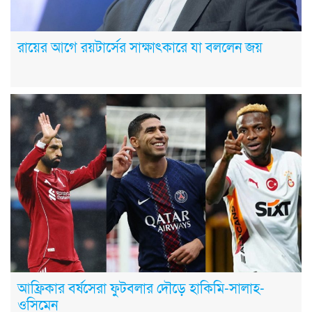
রায়ের আগে রয়টার্সের সাক্ষাৎকারে যা বললেন জয়
আফ্রিকার বর্ষসেরা ফুটবলার দৌড়ে হাকিমি-সালাহ-
ওসিমেন