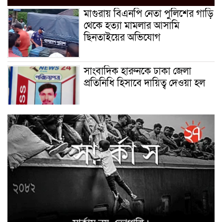
মাগুরায় বিএনপি নেতা পুলিশের গাড়ি
থেকে হত্যা মামলার আসামি
ছিনতাইয়ের অভিযোগ
সাংবাদিক হারুনকে ঢাকা জেলা
প্রতিনিধি হিসাবে দায়িত্ব দেওয়া হল
বিশ্ব বাঘ দিবস উপলক্ষে
বুড়িগোয়ালিনীতে লির্ডাসের
আয়োজনে আলোচনা সভা অনুষ্ঠিত
সাইবার ক্রাইম ইনভেস্টিগেশন সেল,
উদ্যোগে উদ্ধারকৃত আইফোন সহ
৩৫টি মোবাইল ফোন ও বিকাশ
প্রতারণার ৫০,০০০/- হস্তান্তর