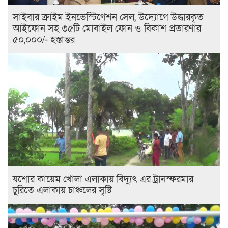
সাইবার ক্রাইম ইনভেস্টিগেশন সেল, উদ্যোগে উদ্ধারকৃত
আইফোন সহ ৩৫টি মোবাইল ফোন ও বিকাশ প্রতারণার
৫০,০০০/- হস্তান্তর
যশোর কায়েম খোলা এলাকায় বিদ্যুৎ এর ট্রানস্ফরমার
চুরিতে এলাকায় চাঞ্চলের সৃষ্টি