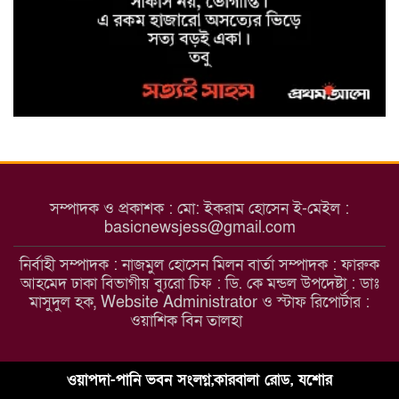
মাগুরা জেলা পুলিশ সুপারের উদ্যোগে
ফরিদপুর জেলার কামারখালী টোল
প্লাজা এলাকা থেকে নিখোঁজ শিশু
আয়েশা নূর উদ্ধার
মাগুরায় উন্নত জাতের গাভী পালনে
সমবায়ের আবর্তক ঋণ বিতরণ
অনুষ্ঠান
সম্পাদক ও প্রকাশক : মো: ইকরাম হোসেন ই-মেইল :
মাগুরা মঘী ইউনিয়নের পদক পাওয়া
basicnewsjess@gmail.com
শিক্ষার্থীকে শিবিরের উপহার
নির্বাহী সম্পাদক : নাজমুল হোসেন মিলন বার্তা সম্পাদক : ফারুক
আহমেদ ঢাকা বিভাগীয় ব্যুরো চিফ : ডি. কে মন্ডল উপদেষ্টা : ডাঃ
মাসুদুল হক, Website Administrator ও স্টাফ রিপোর্টার :
মাগুরা শত্রুজিৎপুর মহাশ্মশান
ওয়াশিক বিন তালহা
আশ্রমের রথযাত্রার শুভ উদ্বোধন
করলেন সংস্কৃতি মন্ত্রী এ্যাডভোকেট
নিতাই রায় চৌধুরী
ওয়াপদা-পানি ভবন সংলগ্ন,কারবালা রোড, যশোর