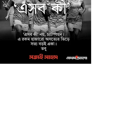
অনুষ্ঠিত
সাইবার ক্রাইম ইনভেস্টিগেশন
সেল, উদ্যোগে উদ্ধারকৃত
আইফোন সহ ৩৫টি মোবাইল
ফোন ও বিকাশ প্রতারণার
০,০০০/- হস্তান্তর
মাগুরা জেলা পুলিশ সুপারের
উদ্যোগে ফরিদপুর জেলার
কামারখালী টোল প্লাজা এলাকা
থেকে নিখোঁজ শিশু আয়েশা নূর
্ধার
মাগুরায় উন্নত জাতের গাভী
পালনে সমবায়ের আবর্তক ঋণ
বিতরণ অনুষ্ঠান
মাগুরা মঘী ইউনিয়নের পদক
পাওয়া শিক্ষার্থীকে শিবিরের