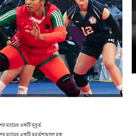
৫
উদ
র ম্যাচের একটি মুহূর্ত
ের ম্যাচের একটি মুহূর্তশামসুল হক