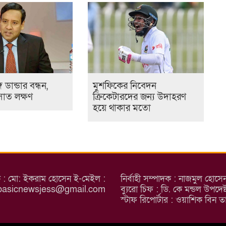
 ডান্ডার বন্ধন,
মুশফিকের নিবেদন
সাত লক্ষণ
ক্রিকেটারদের জন্য উদাহরণ
হয়ে থাকার মতো
ক : মো: ইকরাম হোসেন ই-মেইল :
নির্বাহী সম্পাদক : নাজমুল হোস
basicnewsjess@gmail.com
ব্যুরো চিফ : ডি. কে মন্ডল উপদ
স্টাফ রিপোর্টার : ওয়াশিক ব