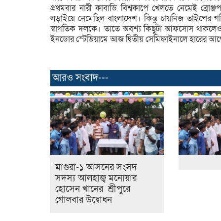
প্রথমবার নারী কাবাডি বিশ্বকাপে খেলতে নেমেই ব্রো
লড়াইয়ে নেমেছিল বাংলাদেশ। কিন্তু চায়নিজ তাইপের
স্বাগতিক দলকে। তাতে অবশ্য কিছুটা আফসোস থাকলেও প
ইনডোর স্টেডিয়ামে আজ দ্বিতীয় সেমিফাইনালে হারের আগে
আরও সংবাদ---
মাগুরা-১ আসনের সংসদ
সদস্য আলহাজ্ব মনোয়ার
হোসেন খানের শ্রীপুরে
গোলবার উদ্বোধন