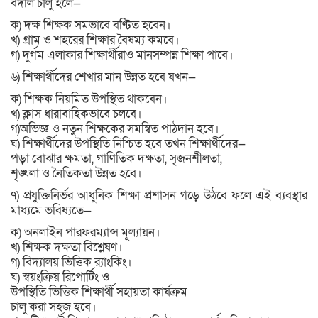
বদলি চালু হলে—
ক) দক্ষ শিক্ষক সমভাবে বণ্টিত হবেন।
খ) গ্রাম ও শহরের শিক্ষার বৈষম্য কমবে।
গ) দুর্গম এলাকার শিক্ষার্থীরাও মানসম্পন্ন শিক্ষা পাবে।
৬) শিক্ষার্থীদের শেখার মান উন্নত হবে যখন—
ক) শিক্ষক নিয়মিত উপস্থিত থাকবেন।
খ) ক্লাস ধারাবাহিকভাবে চলবে।
গ)অভিজ্ঞ ও নতুন শিক্ষকের সমন্বিত পাঠদান হবে।
ঘ) শিক্ষার্থীদের উপস্থিতি নিশ্চিত হবে তখন শিক্ষার্থীদের—
পড়া বোঝার ক্ষমতা, গাণিতিক দক্ষতা, সৃজনশীলতা,
শৃঙ্খলা ও নৈতিকতা উন্নত হবে।
৭) প্রযুক্তিনির্ভর আধুনিক শিক্ষা প্রশাসন গড়ে উঠবে ফলে এই ব্যবস্থার
মাধ্যমে ভবিষ্যতে—
ক) অনলাইন পারফরম্যান্স মূল্যায়ন।
খ) শিক্ষক দক্ষতা বিশ্লেষণ।
গ) বিদ্যালয় ভিত্তিক র‌্যাংকিং।
ঘ) স্বয়ংক্রিয় রিপোর্টিং ও
উপস্থিতি ভিত্তিক শিক্ষার্থী সহায়তা কার্যক্রম
চালু করা সহজ হবে।