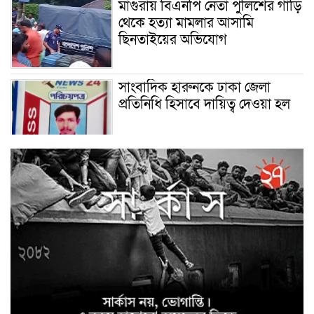
মাগুরায় বিএনপি নেতা পুলিশের গাড়ি
থেকে হত্যা মামলার আসামি
ছিনতাইয়ের অভিযোগ
সাংবাদিক হারুনকে ঢাকা জেলা
প্রতিনিধি হিসাবে দায়িত্ব দেওয়া হল
বিশ্ব বাঘ দিবস উপলক্ষে
বুড়িগোয়ালিনীতে লির্ডাসের
আয়োজনে আলোচনা সভা অনুষ্ঠিত
সাইবার ক্রাইম ইনভেস্টিগেশন সেল,
উদ্যোগে উদ্ধারকৃত আইফোন সহ
৩৫টি মোবাইল ফোন ও বিকাশ
প্রতারণার ৫০,০০০/- হস্তান্তর