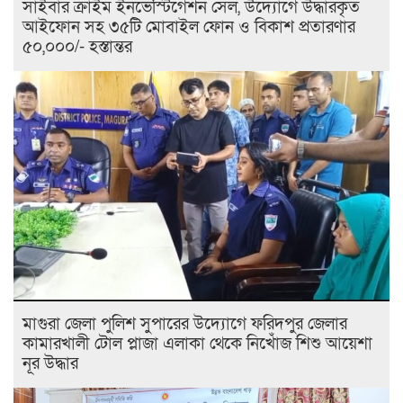
সাইবার ক্রাইম ইনভেস্টিগেশন সেল, উদ্যোগে উদ্ধারকৃত
আইফোন সহ ৩৫টি মোবাইল ফোন ও বিকাশ প্রতারণার
৫০,০০০/- হস্তান্তর
মাগুরা জেলা পুলিশ সুপারের উদ্যোগে ফরিদপুর জেলার
কামারখালী টোল প্লাজা এলাকা থেকে নিখোঁজ শিশু আয়েশা
নূর উদ্ধার