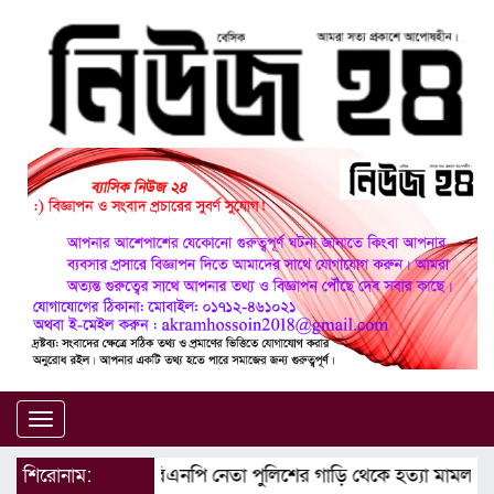
Toggle
navigation
শিরোনাম:
মাগুরায় বিএনপি নেতা পুলিশের গাড়ি থেকে হত্যা মামলার আস