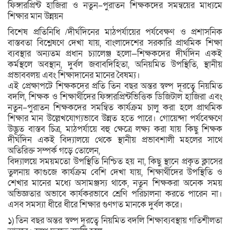
ফিঙ্গারপ্রিন্ট হাজিরা ও নতুন–পুরাতন শিক্ষকদের সমন্বয়ের মাধ্যমে
শিক্ষার মান উন্নয়ন
বিশেষ প্রতিনিধি /দীর্ঘদিনের মাঠপর্যায়ের পর্যবেক্ষণ ও প্রশাসনিক
বাস্তবতা বিশ্লেষণে দেখা যায়, বাংলাদেশের সরকারি প্রাথমিক শিক্ষা
ব্যবস্থার অন্যতম প্রধান চ্যালেঞ্জ হলো—শিক্ষকদের দীর্ঘদিন একই
কর্মস্থলে অবস্থান, দুর্বল জবাবদিহিতা, অনিয়মিত উপস্থিতি, স্থানীয়
প্রভাববলয় এবং শিক্ষাদানের মানের বৈষম্য।
এই প্রেক্ষাপটে শিক্ষকদের প্রতি তিন বছর অন্তর স্বল্প দূরত্বে নিয়মিত
বদলি, শিক্ষক ও শিক্ষার্থীদের ফিঙ্গারপ্রিন্টভিত্তিক ডিজিটাল হাজিরা এবং
নতুন–পুরাতন শিক্ষকদের সমন্বিত কার্যক্রম চালু করা হলে প্রাথমিক
শিক্ষার মান উল্লেখযোগ্যভাবে উন্নত হতে পারে। গোয়েন্দা পর্যবেক্ষণে
উদ্ভূত বাস্তব চিত্র, মাঠপর্যায়ে বহু ক্ষেত্রে লক্ষ্য করা যায় কিছু শিক্ষক
দীর্ঘদিন একই বিদ্যালয়ে থেকে স্থানীয় প্রভাবশালী মহলের সাথে
অতিরিক্ত সম্পর্ক গড়ে তোলেন,
বিদ্যালয়ে সময়মতো উপস্থিতি নিশ্চিত হয় না, কিছু স্থানে প্রকৃত ক্লাসের
তুলনায় কাগুজে কার্যক্রম বেশি দেখা যায়, শিক্ষার্থীদের উপস্থিতি ও
শেখার মানের মধ্যে অসামঞ্জস্য থাকে, নতুন শিক্ষকরা অনেক সময়
অভিজ্ঞতার অভাবে কার্যকরভাবে শ্রেণি পরিচালনা করতে পারেন না।
এসব সমস্যা ধীরে ধীরে শিক্ষার গুণগত মানকে দুর্বল করে।
১) তিন বছর অন্তর স্বল্প দূরত্বে নিয়মিত বদলি শিক্ষাব্যবস্থায় গতিশীলতা